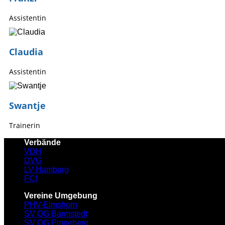
Assistentin
Claudia
Assistentin
Swantje
Trainerin
Verbände
VDH
DVG
LV Hamburg
FCI
Vereine Umgebung
PHV-Elmshorn
SV OG Barmstedt
SV OG Pinneberg