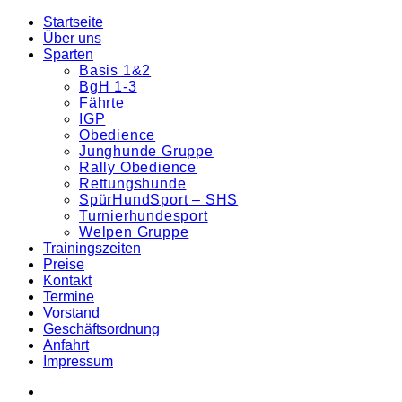
Zum
Startseite
Inhalt
Über uns
springen
Sparten
Basis 1&2
BgH 1-3
Fährte
IGP
Obedience
Junghunde Gruppe
Rally Obedience
Rettungshunde
SpürHundSport – SHS
Turnierhundesport
Welpen Gruppe
Trainingszeiten
Preise
Kontakt
Termine
Vorstand
Geschäftsordnung
Anfahrt
Impressum